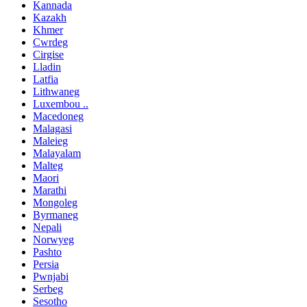
Kannada
Kazakh
Khmer
Cwrdeg
Cirgise
Lladin
Latfia
Lithwaneg
Luxembou ..
Macedoneg
Malagasi
Maleieg
Malayalam
Malteg
Maori
Marathi
Mongoleg
Byrmaneg
Nepali
Norwyeg
Pashto
Persia
Pwnjabi
Serbeg
Sesotho