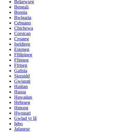
Belarwseg
Bengali
Bosnia
Bwlgaria
Cebuano
Chichewa
Corsican
Croateg
Iseldireg
Estoneg
Ffilipineg
Ffinneg
Ffriseg
Galisia
Sioraidd
Gwjarati
Haitian
Hausa
Hawaiian
Hebraeg
Hmong
Hwngari
Gwlad yr Iâ
Igbo
Jafanese