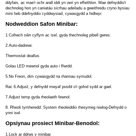
ddyfais, ac mae'r ochr arall iddi yn oeri yn effeithlon. Mae defnyddio'r
dechnoleg hon yn caniatáu sicrhau adeiladu a gweithredu cryno bysiau
mini heb ddefnyddio cyddwysiad, cywasgydd a hidlwyr.
Nodweddion Safon Minibar:
1.Cofiwch sŵn cyflym ac isel, gyda thechnoleg pibell gwres.
2.Auto-dadrewi.
Thermostat deallus.
Golau LED mewnol gyda auto i ffwrdd.
5.No Freon, dim cywasgydd na rhannau symudol.
Rac 6.Adjust, y defnydd mwyaf posibl o'r gofod sydd ar gael.
7.Adjust temp gyda rheolaeth fewnol.
8. Rheoli tymheredd: System rheoleiddio rhesymeg niwlog-Defnydd o
ynni isel.
Opsiynau prosiect Minibar-Benodol:
1.Lock ar ddrws y minibar.