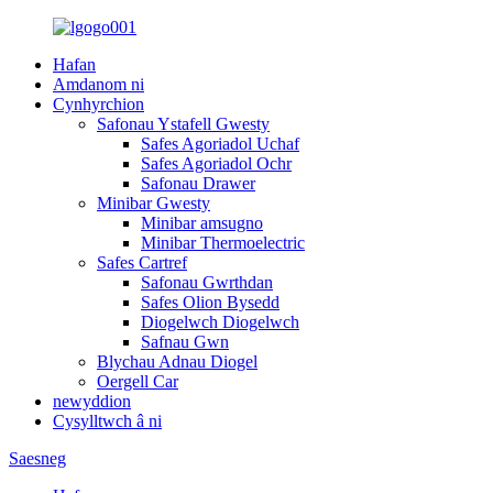
Hafan
Amdanom ni
Cynhyrchion
Safonau Ystafell Gwesty
Safes Agoriadol Uchaf
Safes Agoriadol Ochr
Safonau Drawer
Minibar Gwesty
Minibar amsugno
Minibar Thermoelectric
Safes Cartref
Safonau Gwrthdan
Safes Olion Bysedd
Diogelwch Diogelwch
Safnau Gwn
Blychau Adnau Diogel
Oergell Car
newyddion
Cysylltwch â ni
Saesneg