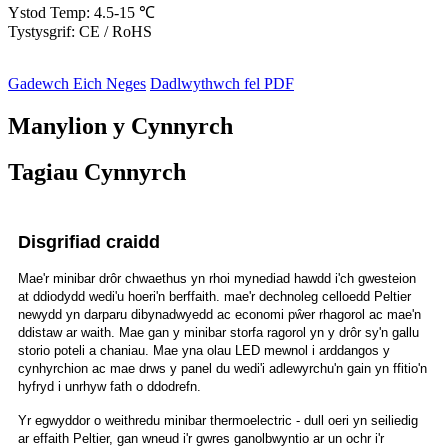
Ystod Temp: 4.5-15 ℃
Tystysgrif: CE / RoHS
Gadewch Eich Neges
Dadlwythwch fel PDF
Manylion y Cynnyrch
Tagiau Cynnyrch
Disgrifiad craidd
Mae'r minibar drôr chwaethus yn rhoi mynediad hawdd i'ch gwesteion
at ddiodydd wedi'u hoeri'n berffaith. mae'r dechnoleg celloedd Peltier
newydd yn darparu dibynadwyedd ac economi pŵer rhagorol ac mae'n
ddistaw ar waith. Mae gan y minibar storfa ragorol yn y drôr sy'n gallu
storio poteli a chaniau. Mae yna olau LED mewnol i arddangos y
cynhyrchion ac mae drws y panel du wedi'i adlewyrchu'n gain yn ffitio'n
hyfryd i unrhyw fath o ddodrefn.
Yr egwyddor o weithredu minibar thermoelectric - dull oeri yn seiliedig
ar effaith Peltier, gan wneud i'r gwres ganolbwyntio ar un ochr i'r