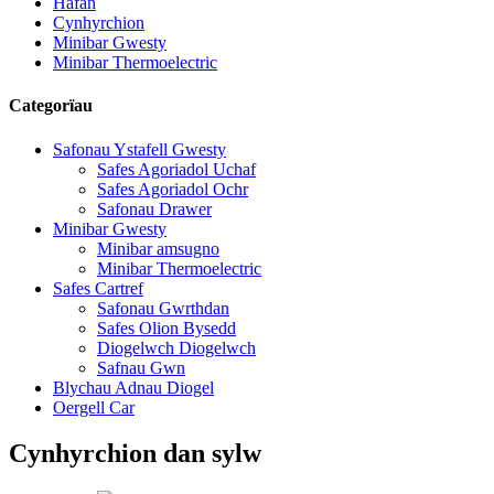
Hafan
Cynhyrchion
Minibar Gwesty
Minibar Thermoelectric
Categorïau
Safonau Ystafell Gwesty
Safes Agoriadol Uchaf
Safes Agoriadol Ochr
Safonau Drawer
Minibar Gwesty
Minibar amsugno
Minibar Thermoelectric
Safes Cartref
Safonau Gwrthdan
Safes Olion Bysedd
Diogelwch Diogelwch
Safnau Gwn
Blychau Adnau Diogel
Oergell Car
Cynhyrchion dan sylw