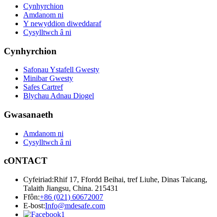
Cynhyrchion
Amdanom ni
Y newyddion diweddaraf
Cysylltwch â ni
Cynhyrchion
Safonau Ystafell Gwesty
Minibar Gwesty
Safes Cartref
Blychau Adnau Diogel
Gwasanaeth
Amdanom ni
Cysylltwch â ni
cONTACT
Cyfeiriad:
Rhif 17, Ffordd Beihai, tref Liuhe, Dinas Taicang,
Talaith Jiangsu, China. 215431
Ffôn:
+86 (021) 60672007
E-bost:
Info@mdesafe.com