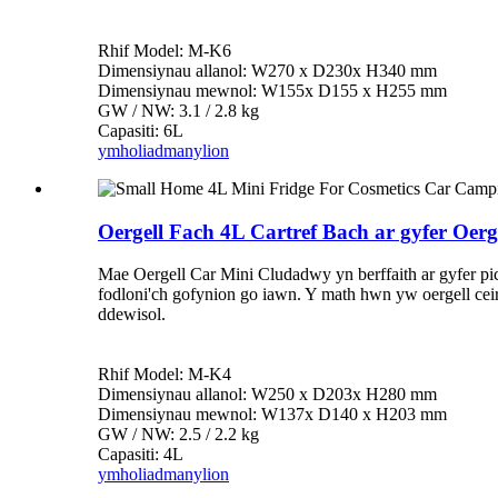
Rhif Model: M-K6
Dimensiynau allanol: W270 x D230x H340 mm
Dimensiynau mewnol: W155x D155 x H255 mm
GW / NW: 3.1 / 2.8 kg
Capasiti: 6L
ymholiad
manylion
Oergell Fach 4L Cartref Bach ar gyfer Oerg
Mae Oergell Car Mini Cludadwy yn berffaith ar gyfer pi
fodloni'ch gofynion go iawn. Y math hwn yw oergell ceir
ddewisol.
Rhif Model: M-K4
Dimensiynau allanol: W250 x D203x H280 mm
Dimensiynau mewnol: W137x D140 x H203 mm
GW / NW: 2.5 / 2.2 kg
Capasiti: 4L
ymholiad
manylion