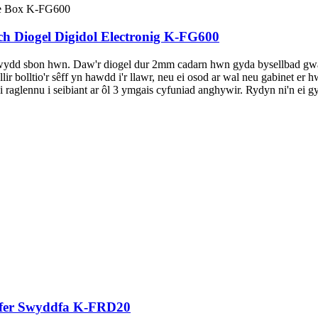
ch Diogel Digidol Electronig K-FG600
ydd sbon hwn. Daw'r diogel dur 2mm cadarn hwn gyda bysellbad gwast
r bolltio'r sêff yn hawdd i'r llawr, neu ei osod ar wal neu gabinet er
 raglennu i seibiant ar ôl 3 ymgais cyfuniad anghywir. Rydyn ni'n ei g
gyfer Swyddfa K-FRD20