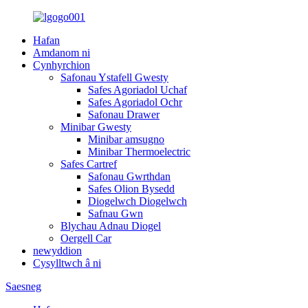
Hafan
Amdanom ni
Cynhyrchion
Safonau Ystafell Gwesty
Safes Agoriadol Uchaf
Safes Agoriadol Ochr
Safonau Drawer
Minibar Gwesty
Minibar amsugno
Minibar Thermoelectric
Safes Cartref
Safonau Gwrthdan
Safes Olion Bysedd
Diogelwch Diogelwch
Safnau Gwn
Blychau Adnau Diogel
Oergell Car
newyddion
Cysylltwch â ni
Saesneg