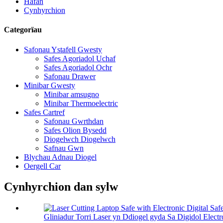
Hafan
Cynhyrchion
Categorïau
Safonau Ystafell Gwesty
Safes Agoriadol Uchaf
Safes Agoriadol Ochr
Safonau Drawer
Minibar Gwesty
Minibar amsugno
Minibar Thermoelectric
Safes Cartref
Safonau Gwrthdan
Safes Olion Bysedd
Diogelwch Diogelwch
Safnau Gwn
Blychau Adnau Diogel
Oergell Car
Cynhyrchion dan sylw
Gliniadur Torri Laser yn Ddiogel gyda Sa Digidol Electro