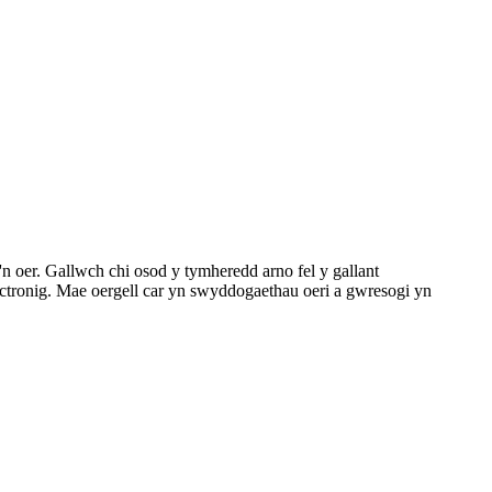
 oer. Gallwch chi osod y tymheredd arno fel y gallant
ectronig. Mae oergell car yn swyddogaethau oeri a gwresogi yn