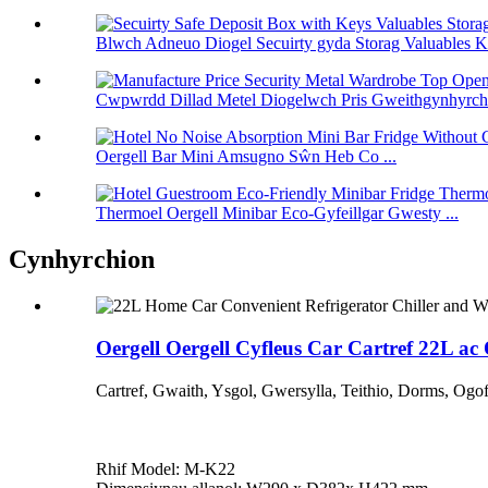
Blwch Adneuo Diogel Secuirty gyda Storag Valuables Ke
Cwpwrdd Dillad Metel Diogelwch Pris Gweithgynhyrchu
Oergell Bar Mini Amsugno Sŵn Heb Co ...
Thermoel Oergell Minibar Eco-Gyfeillgar Gwesty ...
Cynhyrchion
Oergell Oergell Cyfleus Car Cartref 22L ac 
Cartref, Gwaith, Ysgol, Gwersylla, Teithio, Dorms, Ogof
Rhif Model: M-K22