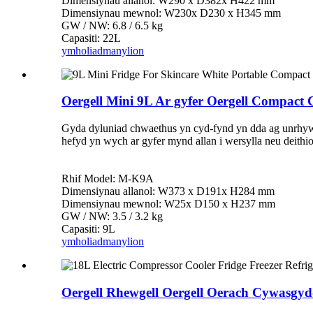
Dimensiynau allanol: W290 x D382x H422 mm
Dimensiynau mewnol: W230x D230 x H345 mm
GW / NW: 6.8 / 6.5 kg
Capasiti: 22L
ymholiad
manylion
Oergell Mini 9L Ar gyfer Oergell Compac
Gyda dyluniad chwaethus yn cyd-fynd yn dda ag unrhyw ad
hefyd yn wych ar gyfer mynd allan i wersylla neu deithi
Rhif Model: M-K9A
Dimensiynau allanol: W373 x D191x H284 mm
Dimensiynau mewnol: W25x D150 x H237 mm
GW / NW: 3.5 / 3.2 kg
Capasiti: 9L
ymholiad
manylion
Oergell Rhewgell Oergell Oerach Cywasgydd