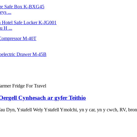
ys ...
 H ...
Oergell Cynhesach ar gyfer Teithio
au Dyn, Ystafell Wely Ystafell Ymolchi, yn y car, yn y cwch, RV, bro