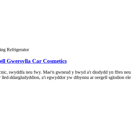
ell Gwersylla Car Cosmetics
cnic, swyddfa neu fwy. Mae'n gwneud y bwyd a'r diodydd yn ffres neu'n
 lled-ddargludyddion, a'i egwyddor yw dibynnu ar oergell sglodion el