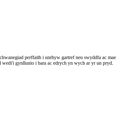
ychwanegiad perffaith i unrhyw gartref neu swyddfa ac mae
wedi'i gynllunio i bara ac edrych yn wych ar yr un pryd.