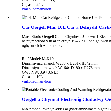
GW / NW: 7.4 / 7 kg
Capasiti: 25L
ymholiad
manylion
Car Oergell Mini 10L Car a Defnydd Cart
Mae'r Storio Oergell Oeri a Chynhesu 2-mewn-1 Electro
na'r tymheredd y tu allan erbyn 19-22 ° C, ond gallwch 
nghysur eich Automobile.
Rhif Model: M-K10
Dimensiynau allanol: W288 x D251x H342 mm
Dimensiynau mewnol: W164x D180 x H276 mm
GW / NW: 3.9 / 3.6 kg
Capasiti: 10L
ymholiad
manylion
Oergell a Chynnal Electronig Cludadwy Oe
Mae'r model hwn yn addas ar gyfer amrywiaeth o geir. Gel