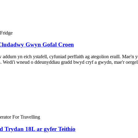
t Cludadwy Gwyn Gofal Croen
durn yn eich ystafell, cyfuniad perffaith ag ategolion eraill. Mae'n 
o. Wedi'i wneud o ddeunyddiau gradd bwyd cryf a gwydn, mae'r oergell 
 Trydan 18L ar gyfer Teithio