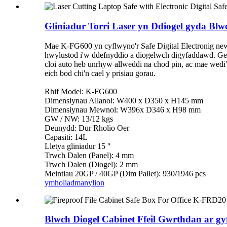
Gliniadur Torri Laser yn Ddiogel gyda Blw
Mae K-FG600 yn cyflwyno'r Safe Digital Electronig new
hwylustod i'w ddefnyddio a diogelwch digyfaddawd. Gelli
cloi auto heb unrhyw allweddi na chod pin, ac mae wedi'i
eich bod chi'n cael y prisiau gorau.
Rhif Model: K-FG600
Dimensiynau Allanol: W400 x D350 x H145 mm
Dimensiynau Mewnol: W396x D346 x H98 mm
GW / NW: 13/12 kgs
Deunydd: Dur Rholio Oer
Capasiti: 14L
Lletya gliniadur 15 ''
Trwch Dalen (Panel): 4 mm
Trwch Dalen (Diogel): 2 mm
Meintiau 20GP / 40GP (Dim Pallet): 930/1946 pcs
ymholiad
manylion
Blwch Diogel Cabinet Ffeil Gwrthdan ar 