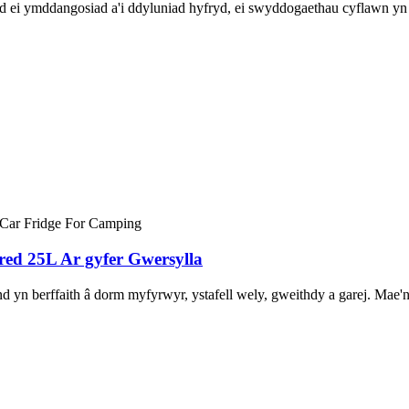
d ei ymddangosiad a'i ddyluniad hyfryd, ei swyddogaethau cyflawn yn do
red 25L Ar gyfer Gwersylla
d yn berffaith â dorm myfyrwyr, ystafell wely, gweithdy a garej. Mae'n