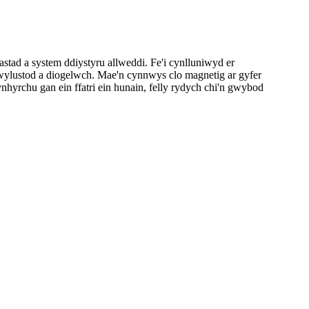
ad a system ddiystyru allweddi. Fe'i cynlluniwyd er
 hwylustod a diogelwch. Mae'n cynnwys clo magnetig ar gyfer
ynhyrchu gan ein ffatri ein hunain, felly rydych chi'n gwybod