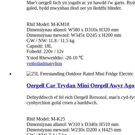
Mae'r oergell fach yn ysgafn ac yn hawdd i'w gario. Byd
galed, bydd mwynhau diod oer yn lleddfu blinder.
Rhif Model: M-KM18
Dimensiynau allanol: W580 x D310x H320 mm
Dimensiynau mewnol: W345x D245 x H200 mm
GW / NW: 11.8 / 11.5 kg
Capasiti: 18L
Foltedd: 220v / 12v
Ystod Rheweiddio: -20-10 ℃
ymholiad
manylion
Oergell Car Trydan Mini Oergell Awyr Ago
Defnyddiwch ef fel eich Oergell Bersonol, mae'n cyd-fyn
cynhyrchion gofal croen a harddwch.
Rhif Model: M-K25
Dimensiynau allanol: W310 x D340x H510 mm
Dimensiynau mewnol: W230x D200 x H425 mm