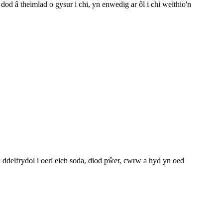
d â theimlad o gysur i chi, yn enwedig ar ôl i chi weithio'n
 ddelfrydol i oeri eich soda, diod pŵer, cwrw a hyd yn oed