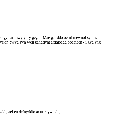
 o'i gymar mwy yn y gegin. Mae ganddo oerni mewnol sy'n is
wysion bwyd sy'n well ganddynt ardaloedd poethach - i gyd yng
odydd gael eu defnyddio ar unrhyw adeg.