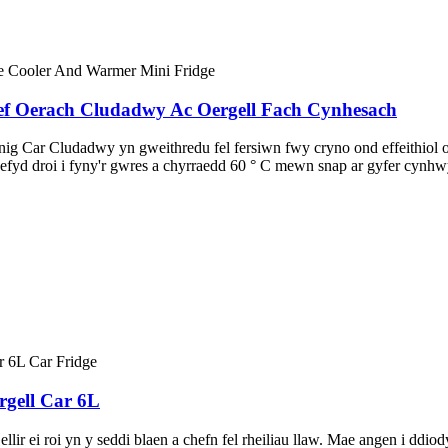
ref Oerach Cludadwy Ac Oergell Fach Cynhesach
nig Car Cludadwy yn gweithredu fel fersiwn fwy cryno ond effeithiol
hefyd droi i fyny'r gwres a chyrraedd 60 ° C mewn snap ar gyfer cynh
rgell Car 6L
lir ei roi yn y seddi blaen a chefn fel rheiliau llaw. Mae angen i ddi