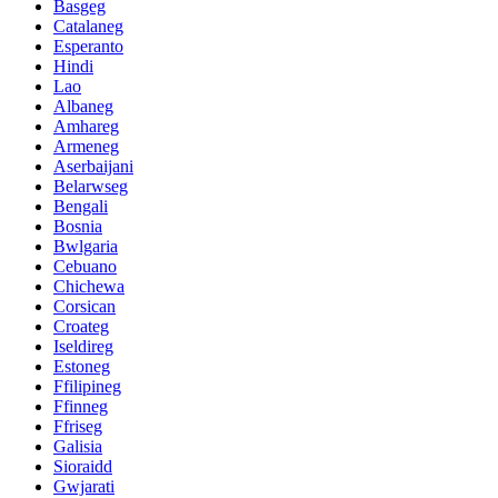
Basgeg
Catalaneg
Esperanto
Hindi
Lao
Albaneg
Amhareg
Armeneg
Aserbaijani
Belarwseg
Bengali
Bosnia
Bwlgaria
Cebuano
Chichewa
Corsican
Croateg
Iseldireg
Estoneg
Ffilipineg
Ffinneg
Ffriseg
Galisia
Sioraidd
Gwjarati