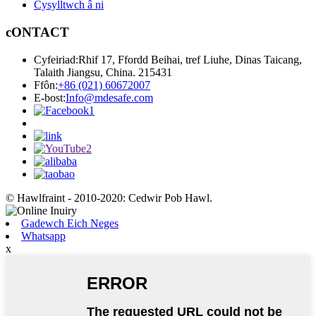
Cysylltwch â ni
cONTACT
Cyfeiriad:
Rhif 17, Ffordd Beihai, tref Liuhe, Dinas Taicang,
Talaith Jiangsu, China. 215431
Ffôn:
+86 (021) 60672007
E-bost:
Info@mdesafe.com
© Hawlfraint - 2010-2020: Cedwir Pob Hawl.
Gadewch Eich Neges
Whatsapp
x