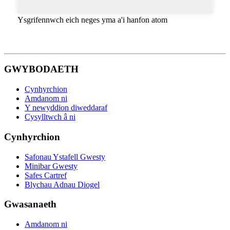
Ysgrifennwch eich neges yma a'i hanfon atom
GWYBODAETH
Cynhyrchion
Amdanom ni
Y newyddion diweddaraf
Cysylltwch â ni
Cynhyrchion
Safonau Ystafell Gwesty
Minibar Gwesty
Safes Cartref
Blychau Adnau Diogel
Gwasanaeth
Amdanom ni