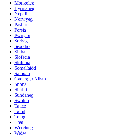
Mongoleg
Byrmaneg
Nepali
Norwyeg
Pashto
Persia
Pwnjabi
Serbeg
Sesotho
Sinhala
Slofacia
Slofenia
Somalïaidd
Samoan
Gaeleg yr Alban
Shona
Sindhi
Sundaneg
Swahili
Tajice
Tamil
Telugu
Thai
Wcreineg
Wrdw