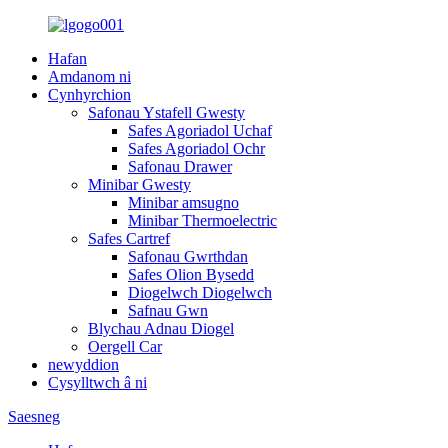
Hafan
Amdanom ni
Cynhyrchion
Safonau Ystafell Gwesty
Safes Agoriadol Uchaf
Safes Agoriadol Ochr
Safonau Drawer
Minibar Gwesty
Minibar amsugno
Minibar Thermoelectric
Safes Cartref
Safonau Gwrthdan
Safes Olion Bysedd
Diogelwch Diogelwch
Safnau Gwn
Blychau Adnau Diogel
Oergell Car
newyddion
Cysylltwch â ni
Saesneg