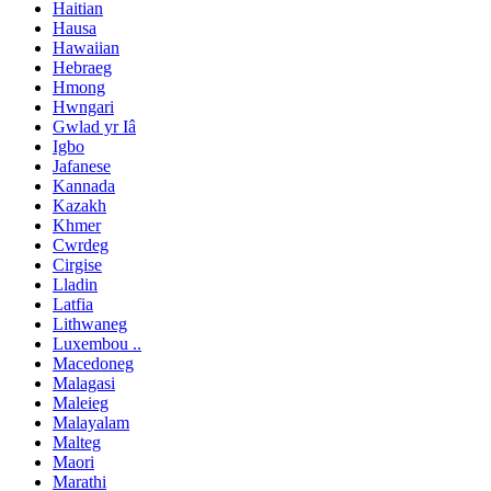
Haitian
Hausa
Hawaiian
Hebraeg
Hmong
Hwngari
Gwlad yr Iâ
Igbo
Jafanese
Kannada
Kazakh
Khmer
Cwrdeg
Cirgise
Lladin
Latfia
Lithwaneg
Luxembou ..
Macedoneg
Malagasi
Maleieg
Malayalam
Malteg
Maori
Marathi