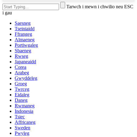
Tarwch i mewn i chwilio neu ESC
i gau
Saesneg
Tseiniaidd
Ffrangeg
Almaeneg
Portiwgaleg
Sbaeneg
Rwseg
Japaneaidd
Corea
Arabeg
Gwyddeleg
Groeg
Twrceg
Eidaleg
Daneg
Rwmaneg
Indonesia
Tsiec
Affricaneg
Sweden
Pwyleg