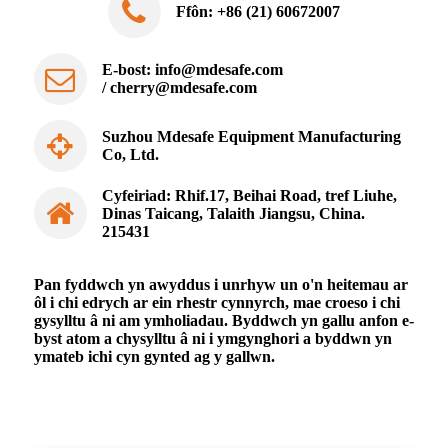
Ffôn: +86 (21) 60672007
E-bost:
info@mdesafe.com
/
cherry@mdesafe.com
Suzhou Mdesafe Equipment Manufacturing
Co, Ltd.
Cyfeiriad: Rhif.17, Beihai Road, tref Liuhe,
Dinas Taicang, Talaith Jiangsu, China.
215431
Pan fyddwch yn awyddus i unrhyw un o'n heitemau ar
ôl i chi edrych ar ein rhestr cynnyrch, mae croeso i chi
gysylltu â ni am ymholiadau. Byddwch yn gallu anfon e-
byst atom a chysylltu â ni i ymgynghori a byddwn yn
ymateb ichi cyn gynted ag y gallwn.