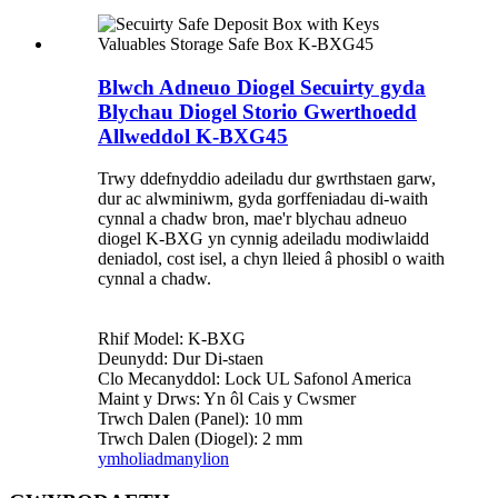
Blwch Adneuo Diogel Secuirty gyda
Blychau Diogel Storio Gwerthoedd
Allweddol K-BXG45
Trwy ddefnyddio adeiladu dur gwrthstaen garw,
dur ac alwminiwm, gyda gorffeniadau di-waith
cynnal a chadw bron, mae'r blychau adneuo
diogel K-BXG yn cynnig adeiladu modiwlaidd
deniadol, cost isel, a chyn lleied â phosibl o waith
cynnal a chadw.
Rhif Model: K-BXG
Deunydd: Dur Di-staen
Clo Mecanyddol: Lock UL Safonol America
Maint y Drws: Yn ôl Cais y Cwsmer
Trwch Dalen (Panel): 10 mm
Trwch Dalen (Diogel): 2 mm
ymholiad
manylion