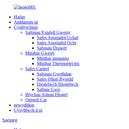
Hafan
Amdanom ni
Cynhyrchion
Safonau Ystafell Gwesty
Safes Agoriadol Uchaf
Safes Agoriadol Ochr
Safonau Drawer
Minibar Gwesty
Minibar amsugno
Minibar Thermoelectric
Safes Cartref
Safonau Gwrthdan
Safes Olion Bysedd
Diogelwch Diogelwch
Safnau Gwn
Blychau Adnau Diogel
Oergell Car
newyddion
Cysylltwch â ni
Saesneg