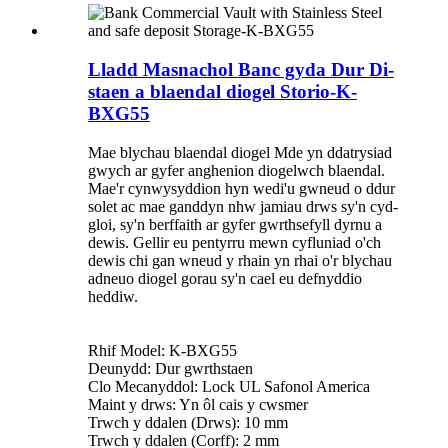
Lladd Masnachol Banc gyda Dur Di-
staen a blaendal diogel Storio-K-
BXG55
Mae blychau blaendal diogel Mde yn ddatrysiad
gwych ar gyfer anghenion diogelwch blaendal.
Mae'r cynwysyddion hyn wedi'u gwneud o ddur
solet ac mae ganddyn nhw jamiau drws sy'n cyd-
gloi, sy'n berffaith ar gyfer gwrthsefyll dyrnu a
dewis. Gellir eu pentyrru mewn cyfluniad o'ch
dewis chi gan wneud y rhain yn rhai o'r blychau
adneuo diogel gorau sy'n cael eu defnyddio
heddiw.
Rhif Model: K-BXG55
Deunydd: Dur gwrthstaen
Clo Mecanyddol: Lock UL Safonol America
Maint y drws: Yn ôl cais y cwsmer
Trwch y ddalen (Drws): 10 mm
Trwch y ddalen (Corff): 2 mm