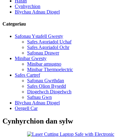
Hafan
Cynhyrchion
Blychau Adnau Diogel
Categorïau
Safonau Ystafell Gwesty
Safes Agoriadol Uchaf
Safes Agoriadol Ochr
Safonau Drawer
Minibar Gwesty
Minibar amsugno
Minibar Thermoelectric
Safes Cartref
Safonau Gwrthdan
Safes Olion Bysedd
Diogelwch Diogelwch
Safnau Gwn
Blychau Adnau Diogel
Oergell Car
Cynhyrchion dan sylw