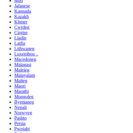
Igbo
Jafanese
Kannada
Kazakh
Khmer
Cwrdeg
Cirgise
Lladin
Latfia
Lithwaneg
Luxembou ..
Macedoneg
Malagasi
Maleieg
Malayalam
Malteg
Maori
Marathi
Mongoleg
Byrmaneg
Nepali
Norwyeg
Pashto
Persia
Pwnjabi