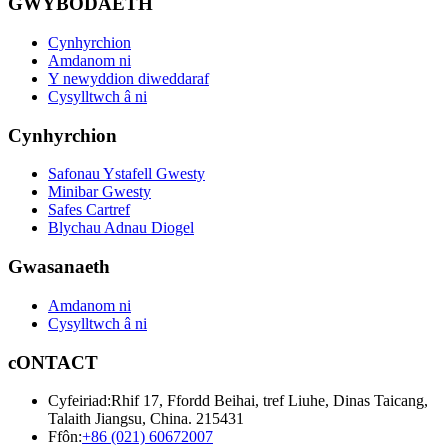
GWYBODAETH
Cynhyrchion
Amdanom ni
Y newyddion diweddaraf
Cysylltwch â ni
Cynhyrchion
Safonau Ystafell Gwesty
Minibar Gwesty
Safes Cartref
Blychau Adnau Diogel
Gwasanaeth
Amdanom ni
Cysylltwch â ni
cONTACT
Cyfeiriad:
Rhif 17, Ffordd Beihai, tref Liuhe, Dinas Taicang,
Talaith Jiangsu, China. 215431
Ffôn:
+86 (021) 60672007