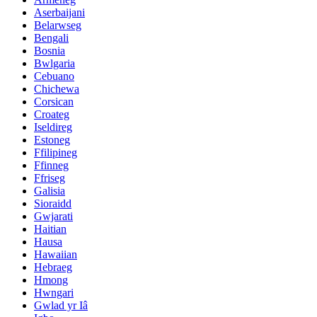
Aserbaijani
Belarwseg
Bengali
Bosnia
Bwlgaria
Cebuano
Chichewa
Corsican
Croateg
Iseldireg
Estoneg
Ffilipineg
Ffinneg
Ffriseg
Galisia
Sioraidd
Gwjarati
Haitian
Hausa
Hawaiian
Hebraeg
Hmong
Hwngari
Gwlad yr Iâ