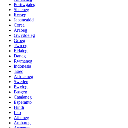
Portiwgaleg
Sbaeneg
Rwseg
Japaneaidd
Corea
Arabeg
Gwyddeleg
Groeg
Twrceg
Eidaleg
Daneg
Rwmaneg
Indonesia
Tsiec
Affricaneg
Sweden
Pwyleg
Basgeg
Catalaneg
Esperanto
Hindi
Lao
Albaneg
Amhareg
Armeneg