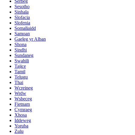
Serbeg
Sesotho
Sinhala
Slofacia
Slofenia
Somalïaidd
Samoan
Gaeleg yr Alban
Shona
Sindhi
Sundaneg
Swahili
Tajice
Tamil
Telugu
Thai
Wcreineg
Wrdw
Wsbeceg
Fietnam
Cymraeg
Xhosa
Iddeweg
Yoruba
Zulu