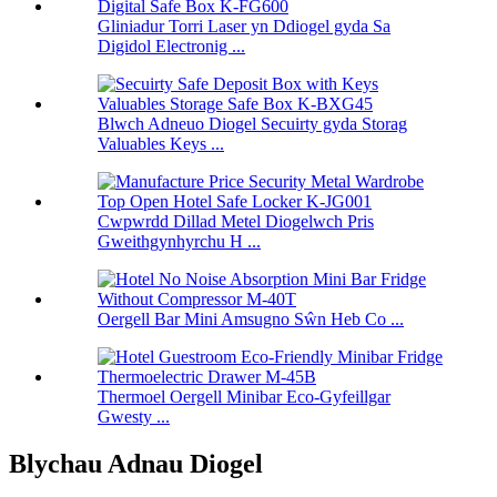
Gliniadur Torri Laser yn Ddiogel gyda Sa
Digidol Electronig ...
Blwch Adneuo Diogel Secuirty gyda Storag
Valuables Keys ...
Cwpwrdd Dillad Metel Diogelwch Pris
Gweithgynhyrchu H ...
Oergell Bar Mini Amsugno Sŵn Heb Co ...
Thermoel Oergell Minibar Eco-Gyfeillgar
Gwesty ...
Blychau Adnau Diogel