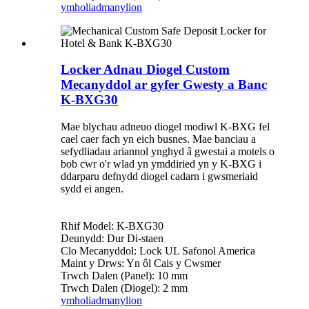
ymholiad
manylion
Locker Adnau Diogel Custom
Mecanyddol ar gyfer Gwesty a Banc
K-BXG30
Mae blychau adneuo diogel modiwl K-BXG fel
cael caer fach yn eich busnes. Mae banciau a
sefydliadau ariannol ynghyd â gwestai a motels o
bob cwr o'r wlad yn ymddiried yn y K-BXG i
ddarparu defnydd diogel cadarn i gwsmeriaid
sydd ei angen.
Rhif Model: K-BXG30
Deunydd: Dur Di-staen
Clo Mecanyddol: Lock UL Safonol America
Maint y Drws: Yn ôl Cais y Cwsmer
Trwch Dalen (Panel): 10 mm
Trwch Dalen (Diogel): 2 mm
ymholiad
manylion