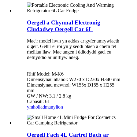
Oergell a Chynnal Electronig
Cludadwy Oergell Car 6L
Mae'r model hwn yn addas ar gyfer amrywiaeth
o geir. Gellir ei roi yn y seddi blaen a chefn fel
rheiliau llaw. Mae angen i ddiodydd gael eu
defnyddio ar unrhyw adeg.
Rhif Model: M-K6
Dimensiynau allanol: W270 x D230x H340 mm
Dimensiynau mewnol: W155x D155 x H255
mm
GW / NW: 3.1 / 2.8 kg
Capasiti: 6L
ymholiad
manylion
Oergell Fach 4L Cartref Bach ar