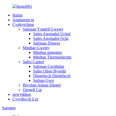
Hafan
Amdanom ni
Cynhyrchion
Safonau Ystafell Gwesty
Safes Agoriadol Uchaf
Safes Agoriadol Ochr
Safonau Drawer
Minibar Gwesty
Minibar amsugno
Minibar Thermoelectric
Safes Cartref
Safonau Gwrthdan
Safes Olion Bysedd
Diogelwch Diogelwch
Safnau Gwn
Blychau Adnau Diogel
Oergell Car
newyddion
Cysylltwch â ni
Saesneg