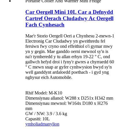
Car Oergell Mini 10L Car a Defnydd
Cartref Oerach Cludadwy Ac Oergell
Fach Cynhesach
Mae'r Storio Oergell Oeri a Chynhesu 2-mewn-1
Electronig Car Cludadwy yn gweithredu fel
fersiwn fwy cryno ond effeithiol o'i gymar mwy
yn y gegin. Mae ganddo oerni mewnol sy'n is
na'r tymheredd y tu allan erbyn 19-22 ° C, ond
gallwch hefyd droi i fyny'r gwres a chyrraedd 60
° C mewn snap ar gyfer cynhwysion bwyd sy'n
well ganddynt ardaloedd poethach - i gyd yng
nghysur eich Automobile.
Rhif Model: M-K10
Dimensiynau allanol: W288 x D251x H342 mm
Dimensiynau mewnol: W164x D180 x H276
mm
GW / NW: 3.9 / 3.6 kg
Capasiti: 10L
ymholiad
manylion