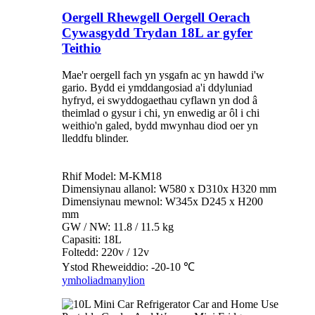
Oergell Rhewgell Oergell Oerach
Cywasgydd Trydan 18L ar gyfer
Teithio
Mae'r oergell fach yn ysgafn ac yn hawdd i'w
gario. Bydd ei ymddangosiad a'i ddyluniad
hyfryd, ei swyddogaethau cyflawn yn dod â
theimlad o gysur i chi, yn enwedig ar ôl i chi
weithio'n galed, bydd mwynhau diod oer yn
lleddfu blinder.
Rhif Model: M-KM18
Dimensiynau allanol: W580 x D310x H320 mm
Dimensiynau mewnol: W345x D245 x H200
mm
GW / NW: 11.8 / 11.5 kg
Capasiti: 18L
Foltedd: 220v / 12v
Ystod Rheweiddio: -20-10 ℃
ymholiad
manylion