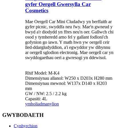
gyfer Oergell Gwersylla Car
Cosmetics
Mae Oergell Car Mini Cludadwy yn berffaith ar
gyfer picnic, swyddfa neu fwy. Mae'n gwneud y
bwyd a'r diodydd yn ffres neu'n oer. Gallwch chi
osod y tymheredd arno fel y gallant fodloni'ch
gofynion go iawn. Y math hwn yw oergell ceir
lled-ddargludyddion, a'i egwyddor yw dibynnu
ar oergell sglodion electronig. Mae oergell car yn
swyddogaethau oeri a gwresogi yn ddewisol.
Rhif Model: M-K4
Dimensiynau allanol: W250 x D203x H280 mm
Dimensiynau mewnol: W137x D140 x H203
mm
GW / NW: 2.5 / 2.2 kg
Capasiti: 4L
ymholiad
manylion
GWYBODAETH
Cynhyrchion