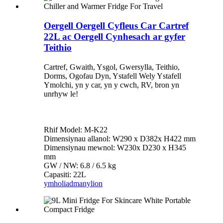
Oergell Oergell Cyfleus Car Cartref
22L ac Oergell Cynhesach ar gyfer
Teithio
Cartref, Gwaith, Ysgol, Gwersylla, Teithio,
Dorms, Ogofau Dyn, Ystafell Wely Ystafell
Ymolchi, yn y car, yn y cwch, RV, bron yn
unrhyw le!
Rhif Model: M-K22
Dimensiynau allanol: W290 x D382x H422 mm
Dimensiynau mewnol: W230x D230 x H345
mm
GW / NW: 6.8 / 6.5 kg
Capasiti: 22L
ymholiad
manylion