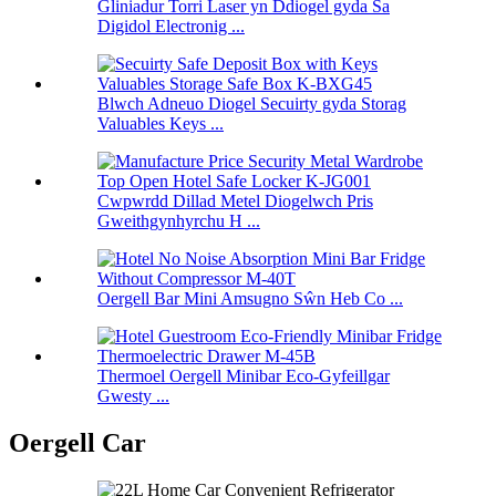
Gliniadur Torri Laser yn Ddiogel gyda Sa
Digidol Electronig ...
Blwch Adneuo Diogel Secuirty gyda Storag
Valuables Keys ...
Cwpwrdd Dillad Metel Diogelwch Pris
Gweithgynhyrchu H ...
Oergell Bar Mini Amsugno Sŵn Heb Co ...
Thermoel Oergell Minibar Eco-Gyfeillgar
Gwesty ...
Oergell Car