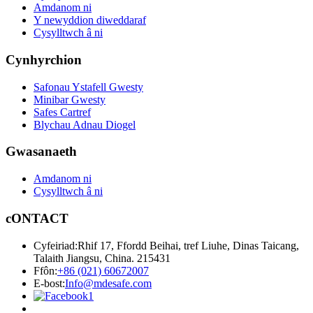
Amdanom ni
Y newyddion diweddaraf
Cysylltwch â ni
Cynhyrchion
Safonau Ystafell Gwesty
Minibar Gwesty
Safes Cartref
Blychau Adnau Diogel
Gwasanaeth
Amdanom ni
Cysylltwch â ni
cONTACT
Cyfeiriad:
Rhif 17, Ffordd Beihai, tref Liuhe, Dinas Taicang,
Talaith Jiangsu, China. 215431
Ffôn:
+86 (021) 60672007
E-bost:
Info@mdesafe.com