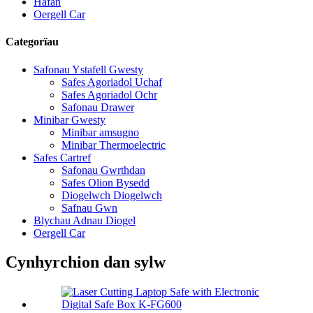
Hafan
Oergell Car
Categorïau
Safonau Ystafell Gwesty
Safes Agoriadol Uchaf
Safes Agoriadol Ochr
Safonau Drawer
Minibar Gwesty
Minibar amsugno
Minibar Thermoelectric
Safes Cartref
Safonau Gwrthdan
Safes Olion Bysedd
Diogelwch Diogelwch
Safnau Gwn
Blychau Adnau Diogel
Oergell Car
Cynhyrchion dan sylw