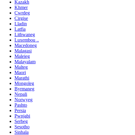
Kazakh
Khmer
Cwrdeg
Cirgise
Lladin
Latfia
Lithwaneg
Luxembou ..
Macedoneg
Malagasi
Maleieg
Malayalam
Malteg
Maori
Marathi
Mongoleg
Byrmaneg
Nepali
Norwyeg
Pashto
Persia
Pwnjabi
Serbeg
Sesotho
Sinhala