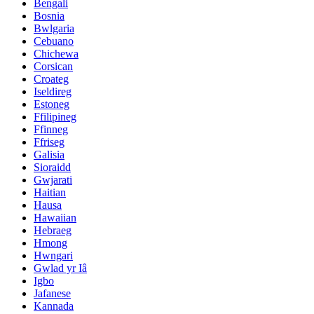
Bengali
Bosnia
Bwlgaria
Cebuano
Chichewa
Corsican
Croateg
Iseldireg
Estoneg
Ffilipineg
Ffinneg
Ffriseg
Galisia
Sioraidd
Gwjarati
Haitian
Hausa
Hawaiian
Hebraeg
Hmong
Hwngari
Gwlad yr Iâ
Igbo
Jafanese
Kannada