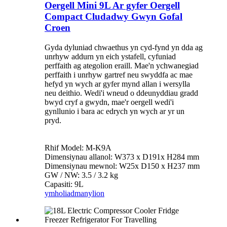
Oergell Mini 9L Ar gyfer Oergell
Compact Cludadwy Gwyn Gofal
Croen
Gyda dyluniad chwaethus yn cyd-fynd yn dda ag
unrhyw addurn yn eich ystafell, cyfuniad
perffaith ag ategolion eraill. Mae'n ychwanegiad
perffaith i unrhyw gartref neu swyddfa ac mae
hefyd yn wych ar gyfer mynd allan i wersylla
neu deithio. Wedi'i wneud o ddeunyddiau gradd
bwyd cryf a gwydn, mae'r oergell wedi'i
gynllunio i bara ac edrych yn wych ar yr un
pryd.
Rhif Model: M-K9A
Dimensiynau allanol: W373 x D191x H284 mm
Dimensiynau mewnol: W25x D150 x H237 mm
GW / NW: 3.5 / 3.2 kg
Capasiti: 9L
ymholiad
manylion