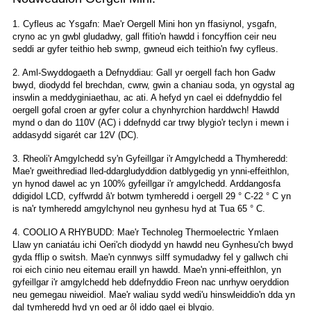
1. Cyfleus ac Ysgafn: Mae'r Oergell Mini hon yn ffasiynol, ysgafn,
cryno ac yn gwbl gludadwy, gall ffitio'n hawdd i foncyffion ceir neu
seddi ar gyfer teithio heb swmp, gwneud eich teithio'n fwy cyfleus.
2. Aml-Swyddogaeth a Defnyddiau: Gall yr oergell fach hon Gadw
bwyd, diodydd fel brechdan, cwrw, gwin a chaniau soda, yn ogystal ag
inswlin a meddyginiaethau, ac ati. A hefyd yn cael ei ddefnyddio fel
oergell gofal croen ar gyfer colur a chynhyrchion harddwch! Hawdd
mynd o dan do 110V (AC) i ddefnydd car trwy blygio'r teclyn i mewn i
addasydd sigarét car 12V (DC).
3. Rheoli'r Amgylchedd sy'n Gyfeillgar i'r Amgylchedd a Thymheredd:
Mae'r gweithrediad lled-ddargludyddion datblygedig yn ynni-effeithlon,
yn hynod dawel ac yn 100% gyfeillgar i'r amgylchedd. Arddangosfa
ddigidol LCD, cyffwrdd â'r botwm tymheredd i oergell 29 ° C-22 ° C yn
is na'r tymheredd amgylchynol neu gynhesu hyd at Tua 65 ° C.
4. COOLIO A RHYBUDD: Mae'r Technoleg Thermoelectric Ymlaen
Llaw yn caniatáu ichi Oeri'ch diodydd yn hawdd neu Gynhesu'ch bwyd
gyda fflip o switsh. Mae'n cynnwys silff symudadwy fel y gallwch chi
roi eich cinio neu eitemau eraill yn hawdd. Mae'n ynni-effeithlon, yn
gyfeillgar i'r amgylchedd heb ddefnyddio Freon nac unrhyw oeryddion
neu gemegau niweidiol. Mae'r waliau sydd wedi'u hinswleiddio'n dda yn
dal tymheredd hyd yn oed ar ôl iddo gael ei blygio.