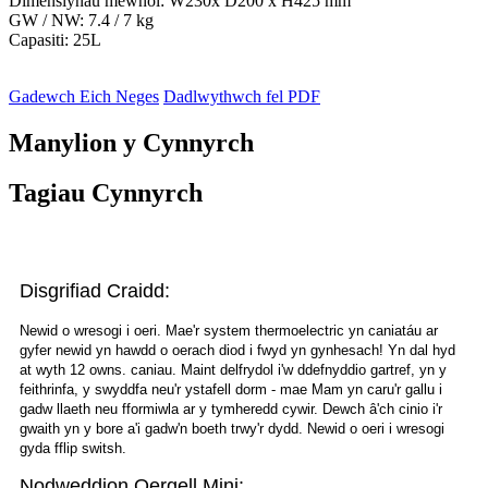
Dimensiynau mewnol: W230x D200 x H425 mm
GW / NW: 7.4 / 7 kg
Capasiti: 25L
Gadewch Eich Neges
Dadlwythwch fel PDF
Manylion y Cynnyrch
Tagiau Cynnyrch
Disgrifiad Craidd:
Newid o wresogi i oeri. Mae'r system thermoelectric yn caniatáu ar
gyfer newid yn hawdd o oerach diod i fwyd yn gynhesach! Yn dal hyd
at wyth 12 owns. caniau. Maint delfrydol i'w ddefnyddio gartref, yn y
feithrinfa, y swyddfa neu'r ystafell dorm - mae Mam yn caru'r gallu i
gadw llaeth neu fformiwla ar y tymheredd cywir. Dewch â'ch cinio i'r
gwaith yn y bore a'i gadw'n boeth trwy'r dydd. Newid o oeri i wresogi
gyda fflip switsh.
Nodweddion Oergell Mini: