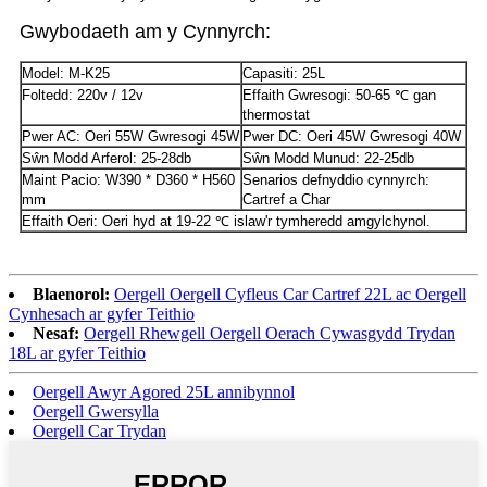
Gwybodaeth am y Cynnyrch:
Model: M-K25
Capasiti: 25L
Foltedd: 220v / 12v
Effaith Gwresogi: 50-65 ℃ gan
thermostat
Pwer AC: Oeri 55W Gwresogi 45W
Pwer DC: Oeri 45W Gwresogi 40W
Sŵn Modd Arferol: 25-28db
Sŵn Modd Munud: 22-25db
Maint Pacio: W390 * D360 * H560
Senarios defnyddio cynnyrch:
mm
Cartref a Char
Effaith Oeri: Oeri hyd at 19-22 ℃ islaw'r tymheredd amgylchynol.
Blaenorol:
Oergell Oergell Cyfleus Car Cartref 22L ac Oergell
Cynhesach ar gyfer Teithio
Nesaf:
Oergell Rhewgell Oergell Oerach Cywasgydd Trydan
18L ar gyfer Teithio
Oergell Awyr Agored 25L annibynnol
Oergell Gwersylla
Oergell Car Trydan