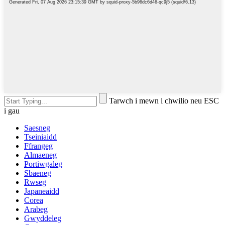
Tarwch i mewn i chwilio neu ESC
i gau
Saesneg
Tseiniaidd
Ffrangeg
Almaeneg
Portiwgaleg
Sbaeneg
Rwseg
Japaneaidd
Corea
Arabeg
Gwyddeleg