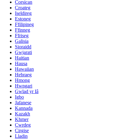
Corsican
Croateg
Iseldireg
Estoneg
Ffilipineg
Ffinneg
Ffriseg
Galisia
Sioraidd
Gwjarati
Haitian
Hausa
Hawaiian
Hebraeg
Hmong
Hwngari
Gwlad yr Iâ
Igbo
Jafanese
Kannada
Kazakh
Khmer
Cwrdeg
Cirgise
Lladin