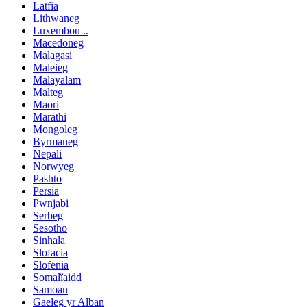
Latfia
Lithwaneg
Luxembou ..
Macedoneg
Malagasi
Maleieg
Malayalam
Malteg
Maori
Marathi
Mongoleg
Byrmaneg
Nepali
Norwyeg
Pashto
Persia
Pwnjabi
Serbeg
Sesotho
Sinhala
Slofacia
Slofenia
Somalïaidd
Samoan
Gaeleg yr Alban