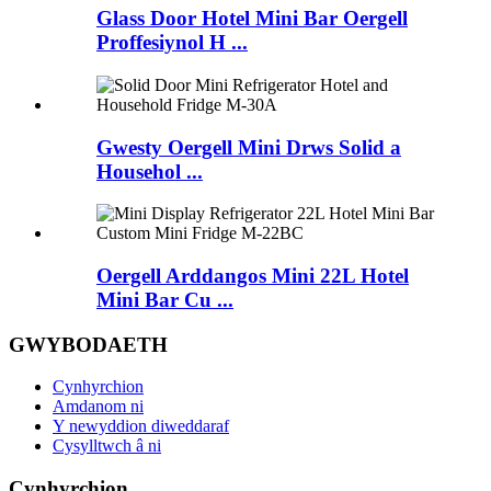
Glass Door Hotel Mini Bar Oergell
Proffesiynol H ...
Gwesty Oergell Mini Drws Solid a
Househol ...
Oergell Arddangos Mini 22L Hotel
Mini Bar Cu ...
GWYBODAETH
Cynhyrchion
Amdanom ni
Y newyddion diweddaraf
Cysylltwch â ni
Cynhyrchion