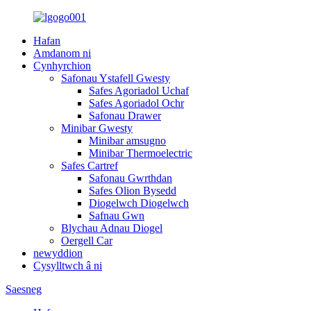
Hafan
Amdanom ni
Cynhyrchion
Safonau Ystafell Gwesty
Safes Agoriadol Uchaf
Safes Agoriadol Ochr
Safonau Drawer
Minibar Gwesty
Minibar amsugno
Minibar Thermoelectric
Safes Cartref
Safonau Gwrthdan
Safes Olion Bysedd
Diogelwch Diogelwch
Safnau Gwn
Blychau Adnau Diogel
Oergell Car
newyddion
Cysylltwch â ni
Saesneg