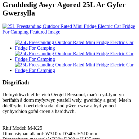
Graddedig Awyr Agored 25L Ar Gyfer
Gwersylla
Disgrifiad:
Defnyddiwch ef fel eich Oergell Bersonol, mae'n cyd-fynd yn
berffaith â dorm myfyrwyr, ystafell wely, gweithdy a garej. Mae'n
ddelfrydol i oeri eich soda, diod pŵer, cwrw a hyd yn oed
cynhyrchion gofal croen a harddwch.
Rhif Model: M-K25
Dimensiynau allanol: W310 x D340x H510 mm