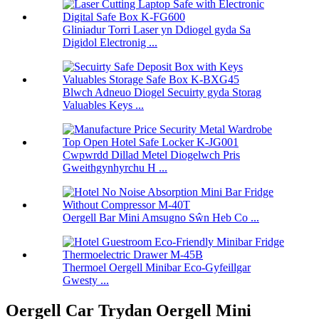
Gliniadur Torri Laser yn Ddiogel gyda Sa
Digidol Electronig ...
Blwch Adneuo Diogel Secuirty gyda Storag
Valuables Keys ...
Cwpwrdd Dillad Metel Diogelwch Pris
Gweithgynhyrchu H ...
Oergell Bar Mini Amsugno Sŵn Heb Co ...
Thermoel Oergell Minibar Eco-Gyfeillgar
Gwesty ...
Oergell Car Trydan Oergell Mini