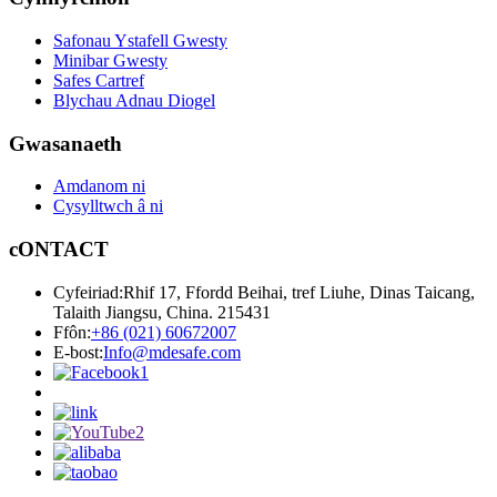
Safonau Ystafell Gwesty
Minibar Gwesty
Safes Cartref
Blychau Adnau Diogel
Gwasanaeth
Amdanom ni
Cysylltwch â ni
cONTACT
Cyfeiriad:
Rhif 17, Ffordd Beihai, tref Liuhe, Dinas Taicang,
Talaith Jiangsu, China. 215431
Ffôn:
+86 (021) 60672007
E-bost:
Info@mdesafe.com