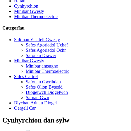
Hafan
Cynhyrchion
Minibar Gwesty
Minibar Thermoelectric
Categorïau
Safonau Ystafell Gwesty
Safes Agoriadol Uchaf
Safes Agoriadol Ochr
Safonau Drawer
Minibar Gwesty
Minibar amsugno
Minibar Thermoelectric
Safes Cartref
Safonau Gwrthdan
Safes Olion Bysedd
Diogelwch Diogelwch
Safnau Gwn
Blychau Adnau Diogel
Oergell Car
Cynhyrchion dan sylw