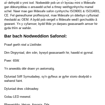
a'r defnydd o ynni isel. Nodweddir pob un o'r bysiau mini o Mdesafe
gan ddeunyddiau o ansawdd uchel a thrwy weithgynhyrchu manwl
uchel. Nawr mae gan Mdesafe safon cynhyrchu ISO9001 & ISO14001,
CE. Fel gwneuthurwr proffesiynol, mae Mdesafe yn dderbyn cyfluniad
rheolaidd ac OEM. A bydd pob oergell o Mdesafe wedi'i gorchuddio â
gwarant. Yn y cyfamser, bydd Mde yn darparu gwasanaeth amser hir
gyda thîm ar wahân.
Bar bach Nodweddion Safonol:
Prawf gwrth niwl a Lleithder.
Dim Dirgryniad, dim sŵn, bywyd gwasanaeth hir, hawdd ei gynnal.
Pwer: 65W.
Yn anweddu dŵr draen yn awtomatig.
Dyluniad Silff Symudadwy, sy'n gyfleus ar gyfer storio diodydd o
wahanol faint.
Dyluniad drws cildroadwy.
Golau LED mewnol.
Rheweiddio: Heium, Amonia, Dŵr.