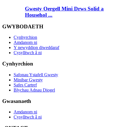
Gwesty Oergell Mini Drws Solid a
Househol ...
GWYBODAETH
Cynhyrchion
Amdanom ni
Y newyddion diweddaraf
Cysylltwch â ni
Cynhyrchion
Safonau Ystafell Gwesty
Minibar Gwesty
Safes Cartref
Blychau Adnau Diogel
Gwasanaeth
Amdanom ni
Cysylltwch â ni