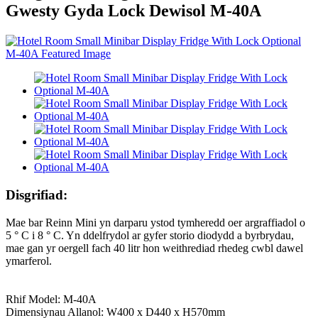
Gwesty Gyda Lock Dewisol M-40A
Disgrifiad:
Mae bar Reinn Mini yn darparu ystod tymheredd oer argraffiadol o
5 ° C i 8 ° C. Yn ddelfrydol ar gyfer storio diodydd a byrbrydau,
mae gan yr oergell fach 40 litr hon weithrediad rhedeg cwbl dawel
ymarferol.
Rhif Model: M-40A
Dimensiynau Allanol: W400 x D440 x H570mm