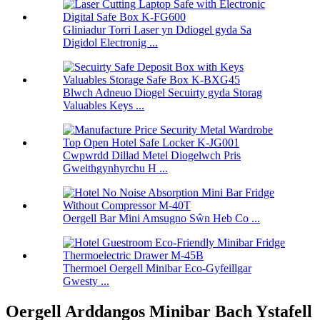
Gliniadur Torri Laser yn Ddiogel gyda Sa
Digidol Electronig ...
Blwch Adneuo Diogel Secuirty gyda Storag
Valuables Keys ...
Cwpwrdd Dillad Metel Diogelwch Pris
Gweithgynhyrchu H ...
Oergell Bar Mini Amsugno Sŵn Heb Co ...
Thermoel Oergell Minibar Eco-Gyfeillgar
Gwesty ...
Oergell Arddangos Minibar Bach Ystafell