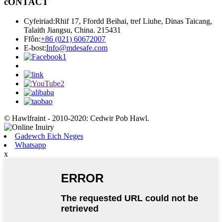
cONTACT
Cyfeiriad:
Rhif 17, Ffordd Beihai, tref Liuhe, Dinas Taicang,
Talaith Jiangsu, China. 215431
Ffôn:
+86 (021) 60672007
E-bost:
Info@mdesafe.com
© Hawlfraint - 2010-2020: Cedwir Pob Hawl.
Gadewch Eich Neges
Whatsapp
x