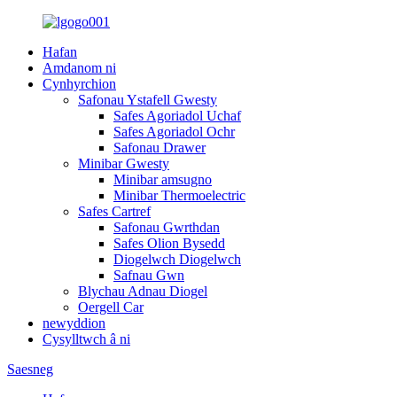
Hafan
Amdanom ni
Cynhyrchion
Safonau Ystafell Gwesty
Safes Agoriadol Uchaf
Safes Agoriadol Ochr
Safonau Drawer
Minibar Gwesty
Minibar amsugno
Minibar Thermoelectric
Safes Cartref
Safonau Gwrthdan
Safes Olion Bysedd
Diogelwch Diogelwch
Safnau Gwn
Blychau Adnau Diogel
Oergell Car
newyddion
Cysylltwch â ni
Saesneg