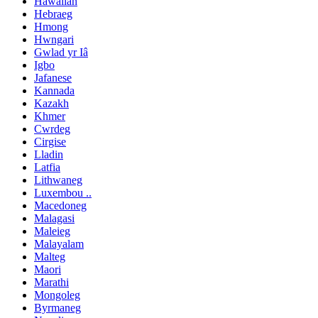
Hawaiian
Hebraeg
Hmong
Hwngari
Gwlad yr Iâ
Igbo
Jafanese
Kannada
Kazakh
Khmer
Cwrdeg
Cirgise
Lladin
Latfia
Lithwaneg
Luxembou ..
Macedoneg
Malagasi
Maleieg
Malayalam
Malteg
Maori
Marathi
Mongoleg
Byrmaneg