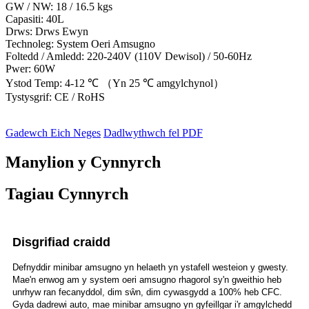
GW / NW: 18 / 16.5 kgs
Capasiti: 40L
Drws: Drws Ewyn
Technoleg: System Oeri Amsugno
Foltedd / Amledd: 220-240V (110V Dewisol) / 50-60Hz
Pwer: 60W
Ystod Temp: 4-12 ℃ （Yn 25 ℃ amgylchynol）
Tystysgrif: CE / RoHS
Gadewch Eich Neges
Dadlwythwch fel PDF
Manylion y Cynnyrch
Tagiau Cynnyrch
Disgrifiad craidd
Defnyddir minibar amsugno yn helaeth yn ystafell westeion y gwesty.
Mae'n enwog am y system oeri amsugno rhagorol sy'n gweithio heb
unrhyw ran fecanyddol, dim sŵn, dim cywasgydd a 100% heb CFC.
Gyda dadrewi auto, mae minibar amsugno yn gyfeillgar i'r amgylchedd