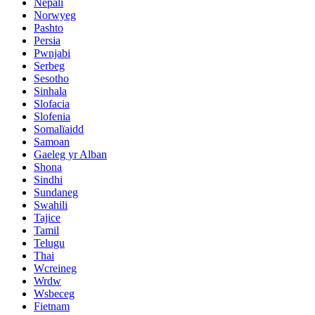
Nepali
Norwyeg
Pashto
Persia
Pwnjabi
Serbeg
Sesotho
Sinhala
Slofacia
Slofenia
Somalïaidd
Samoan
Gaeleg yr Alban
Shona
Sindhi
Sundaneg
Swahili
Tajice
Tamil
Telugu
Thai
Wcreineg
Wrdw
Wsbeceg
Fietnam