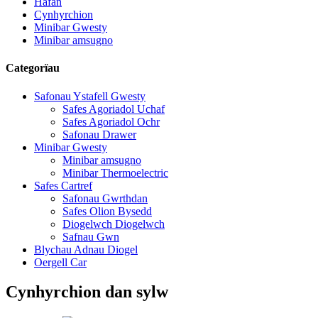
Hafan
Cynhyrchion
Minibar Gwesty
Minibar amsugno
Categorïau
Safonau Ystafell Gwesty
Safes Agoriadol Uchaf
Safes Agoriadol Ochr
Safonau Drawer
Minibar Gwesty
Minibar amsugno
Minibar Thermoelectric
Safes Cartref
Safonau Gwrthdan
Safes Olion Bysedd
Diogelwch Diogelwch
Safnau Gwn
Blychau Adnau Diogel
Oergell Car
Cynhyrchion dan sylw