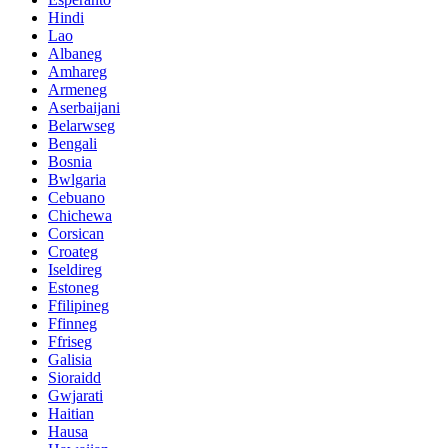
Hindi
Lao
Albaneg
Amhareg
Armeneg
Aserbaijani
Belarwseg
Bengali
Bosnia
Bwlgaria
Cebuano
Chichewa
Corsican
Croateg
Iseldireg
Estoneg
Ffilipineg
Ffinneg
Ffriseg
Galisia
Sioraidd
Gwjarati
Haitian
Hausa