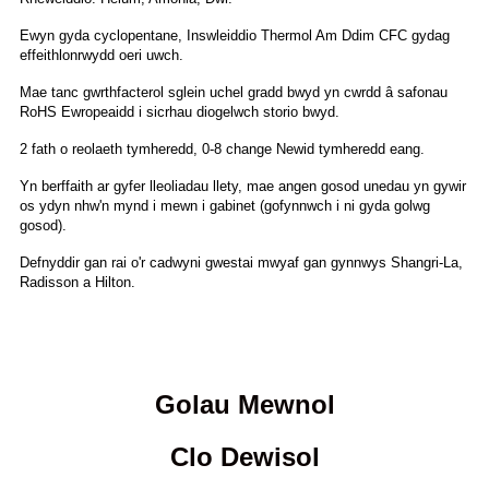
Ewyn gyda cyclopentane, Inswleiddio Thermol Am Ddim CFC gydag
effeithlonrwydd oeri uwch.
Mae tanc gwrthfacterol sglein uchel gradd bwyd yn cwrdd â safonau
RoHS Ewropeaidd i sicrhau diogelwch storio bwyd.
2 fath o reolaeth tymheredd, 0-8 change Newid tymheredd eang.
Yn berffaith ar gyfer lleoliadau llety, mae angen gosod unedau yn gywir
os ydyn nhw'n mynd i mewn i gabinet (gofynnwch i ni gyda golwg
gosod).
Defnyddir gan rai o'r cadwyni gwestai mwyaf gan gynnwys Shangri-La,
Radisson a Hilton.
Golau Mewnol
Clo Dewisol