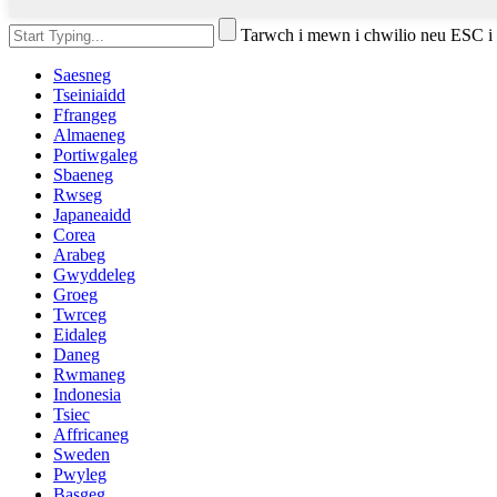
Tarwch i mewn i chwilio neu ESC i
Saesneg
Tseiniaidd
Ffrangeg
Almaeneg
Portiwgaleg
Sbaeneg
Rwseg
Japaneaidd
Corea
Arabeg
Gwyddeleg
Groeg
Twrceg
Eidaleg
Daneg
Rwmaneg
Indonesia
Tsiec
Affricaneg
Sweden
Pwyleg
Basgeg