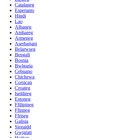
Catalaneg
Esperanto
Hindi
Lao
Albaneg
Amhareg
Armeneg
Aserbaijani
Belarwseg
Bengali
Bosnia
Bwlgaria
Cebuano
Chichewa
Corsican
Croateg
Iseldireg
Estoneg
Ffilipineg
Ffinneg
Ffriseg
Galisia
Sioraidd
Gwjarati
Haitian