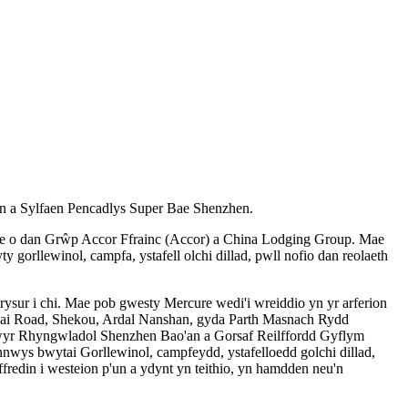
 a Sylfaen Pencadlys Super Bae Shenzhen.
ure o dan Grŵp Accor Ffrainc (Accor) a China Lodging Group. Mae
gorllewinol, campfa, ystafell olchi dillad, pwll nofio dan reolaeth
ur i chi. Mae pob gwesty Mercure wedi'i wreiddio yn yr arferion
ouhai Road, Shekou, Ardal Nanshan, gyda Parth Masnach Rydd
yr Rhyngwladol Shenzhen Bao'an a Gorsaf Reilffordd Gyflym
nwys bwytai Gorllewinol, campfeydd, ystafelloedd golchi dillad,
redin i westeion p'un a ydynt yn teithio, yn hamdden neu'n