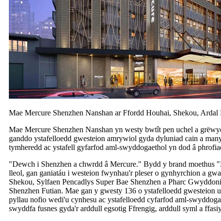
Mae Mercure Shenzhen Nanshan ar Ffordd Houhai, Shekou, Ardal 
Mae Mercure Shenzhen Nanshan yn westy bwtît pen uchel a grëwyd 
ganddo ystafelloedd gwesteion amrywiol gyda dyluniad cain a manyli
tymheredd ac ystafell gyfarfod aml-swyddogaethol yn dod â phrofiad
"Dewch i Shenzhen a chwrdd â Mercure." Bydd y brand moethus "Me
lleol, gan ganiatáu i westeion fwynhau'r pleser o gynhyrchion a 
Shekou, Sylfaen Pencadlys Super Bae Shenzhen a Pharc Gwyddoni
Shenzhen Futian. Mae gan y gwesty 136 o ystafelloedd gwesteion un
pyllau nofio wedi'u cynhesu ac ystafelloedd cyfarfod aml-swyddoga
swyddfa fusnes gyda'r arddull egsotig Ffrengig, arddull syml a ffas