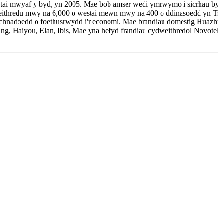
wyaf y byd, yn 2005. Mae bob amser wedi ymrwymo i sicrhau bywyd 
ithredu mwy na 6,000 o westai mewn mwy na 400 o ddinasoedd yn Tsi
rchnadoedd o foethusrwydd i'r economi. Mae brandiau domestig Huazh
ng, Haiyou, Elan, Ibis, Mae yna hefyd frandiau cydweithredol Novote