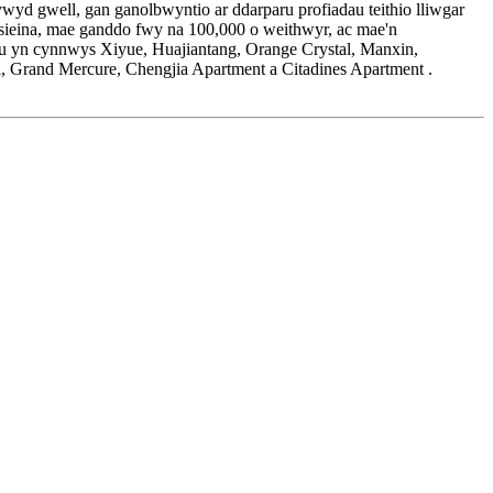
gwell, gan ganolbwyntio ar ddarparu profiadau teithio lliwgar
eina, mae ganddo fwy na 100,000 o weithwyr, ac mae'n
u yn cynnwys Xiyue, Huajiantang, Orange Crystal, Manxin,
l, Grand Mercure, Chengjia Apartment a Citadines Apartment .